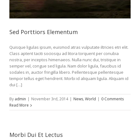
Sed Porttiors Elementum
Quisque ligulas ipsum, euismod atras vulputate iltricies etri elit.
Class aptent taciti sociosqu ad litora torquent per conubia
nostra, per inceptos himenaeos. Nulla nunc dui, tristique in
semper vel, congue sed ligula. Nam dolor ligula, faucibus id
sodales in, auctor fringilla libero. Pellentesque pellentesque
tempor tellus eget hendrerit. Morbi id aliquam ligula. Aliquam id
dui […]
By
admin
|
November 3rd, 2014
|
News
,
World
|
0 Comments
Read More
Morbi Dui Et Lectus