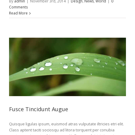
By
admin
|
November 3rd, 2014
|
Design
,
News
,
World
|
0
Comments
Read More
Fusce Tincidunt Augue
Quisque ligulas ipsum, euismod atras vulputate iltricies etri elit.
Class aptent taciti sociosqu ad litora torquent per conubia